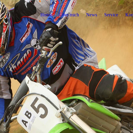
Home
Über mich
News
Service
Kon