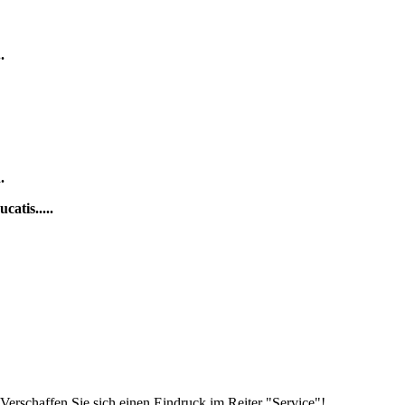
.
.
atis.....
Verschaffen Sie sich einen Eindruck im Reiter "Service"!