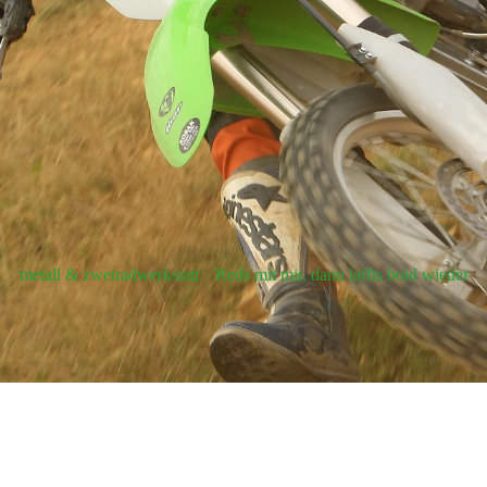
metall & zweiradwerkstatt
Reds mit mir, dann laffts boid wieder